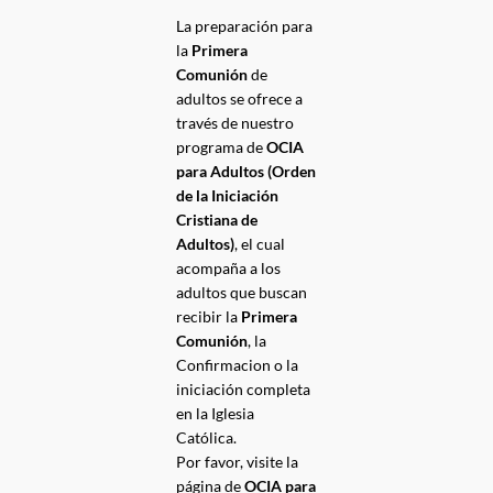
La preparación para
la
Primera
Comunión
de
adultos se ofrece a
través de nuestro
programa de
OCIA
para Adultos (Orden
de la Iniciación
Cristiana de
Adultos)
, el cual
acompaña a los
adultos que buscan
recibir la
Primera
Comunión
, la
Confirmacion o la
iniciación completa
en la Iglesia
Católica.
Por favor, visite la
página de
OCIA para