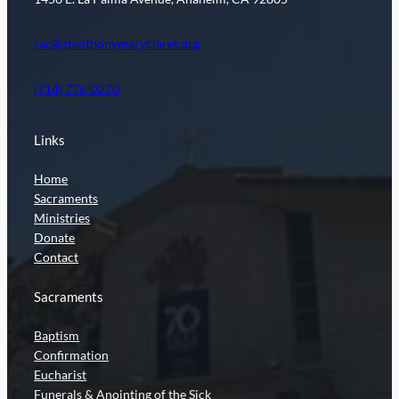
sac@stanthonymaryclaret.org
(714) 776-0270
Links
Home
Sacraments
Ministries
Donate
Contact
Sacraments
Baptism
Confirmation
Eucharist
Funerals & Anointing of the Sick